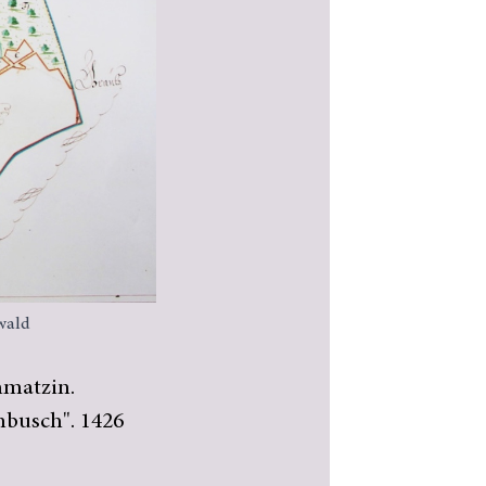
wald
hmatzin.
nbusch". 1426