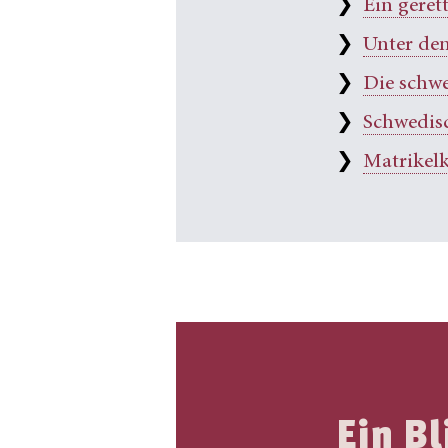
❯
Ein geret
❯
Unter de
❯
Die schw
❯
Schwedis
❯
Matrikel
Ein Bl