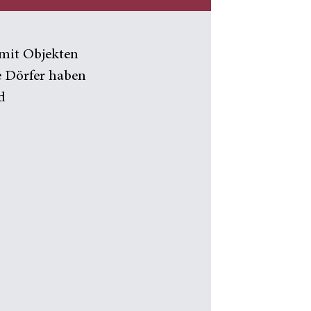
 mit Objekten
e Dörfer haben
d